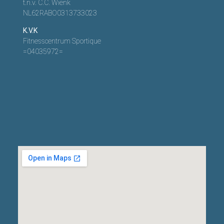
t.n.v. C.C. Wienk
NL62RABO0313733023
K.V.K
Fitnesscentrum Sportique
=04035972=